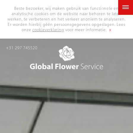
NL
Beste bezoeker, wij maken gebruik van functionele en
analytische cookies om de website naar behoren te laten
werken, te verbeteren en het verkeer anoniem te analyseren.
Er worden hierbij géén persoonsgegevens opgeslagen. Lees
onze
cookieverklaring
voor meer informatie.
x
+31 297 745520